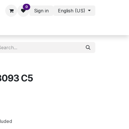
0
Sign in
English (US)
ies - Assorted Products
Shop
8093 C5
cluded