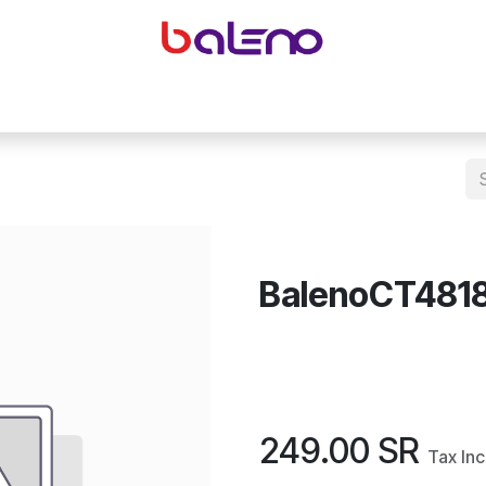
yeglasses accessories
Equipping optical shops
Accessor
BalenoCT481
249.00
SR
Tax In