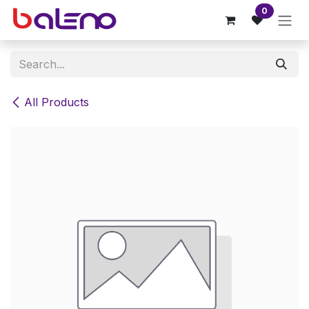
Skip to Content
0
All Products