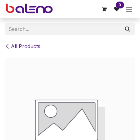
Skip to Content
0
All Products