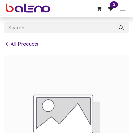
Skip to Content
0
All Products