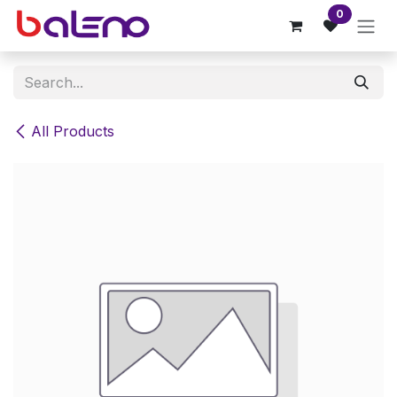
Skip to Content
0
All Products