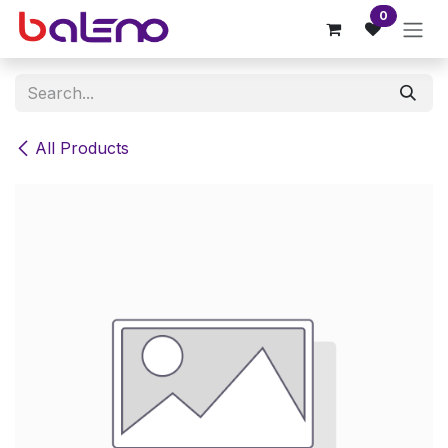
Skip to Content
0
All Products