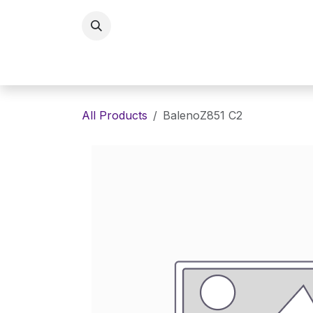
Skip to Content
Home
Eyewaer
Lenses
E
All Products
BalenoZ851 C2