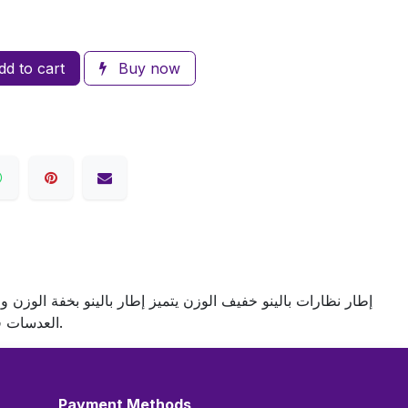
d to cart
Buy now
إطار نظارات بالينو خفيف الوزن يتميز إطار بالينو بخفة الوزن و
العدسات فقط وفق وصفة النظر الخاصة بك، بالإضافة إلى فحص نظر وخدمة تركيب احترافية يشرف عليها فريق ذو خبرة عالية في مجال البصريات.
Payment Methods