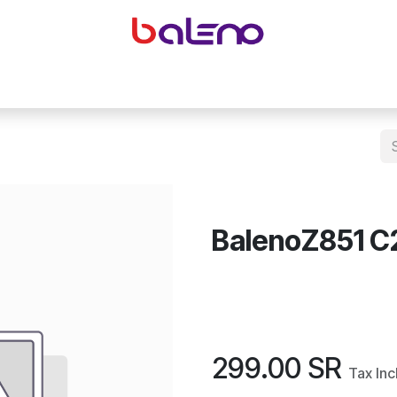
yeglasses accessories
Equipping optical shops
Accessor
BalenoZ851 C
299.00
SR
Tax In