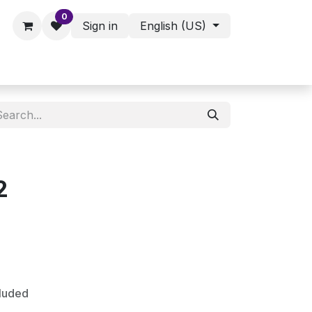
0
Sign in
English (US)
ies - Assorted Products
Shop
2
cluded