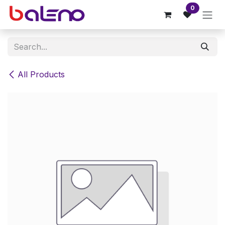
Skip to Content
0
All Products