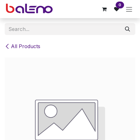
Skip to Content
0
All Products